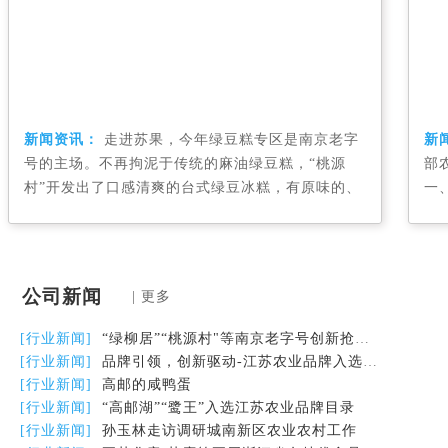
新闻资讯：
走进苏果，今年绿豆糕专区是南京老字
新
号的主场。不再拘泥于传统的麻油绿豆糕，“桃源
部
村”开发出了口感清爽的台式绿豆冰糕，有原味的、
一
红豆馅的、蔓越莓馅的。而“冠生园”考虑到特殊人
绩
群口味，专门推出了无糖绿豆糕。
动
行
公司新闻
| 更多
[行业新闻]
“绿柳居”“桃源村"等南京老字号创新抢市场
[行业新闻]
品牌引领，创新驱动-江苏农业品牌入选国家精品计划再创新高
[行业新闻]
高邮的咸鸭蛋
[行业新闻]
“高邮湖”“鹭王”入选江苏农业品牌目录
[行业新闻]
孙玉林走访调研城南新区农业农村工作