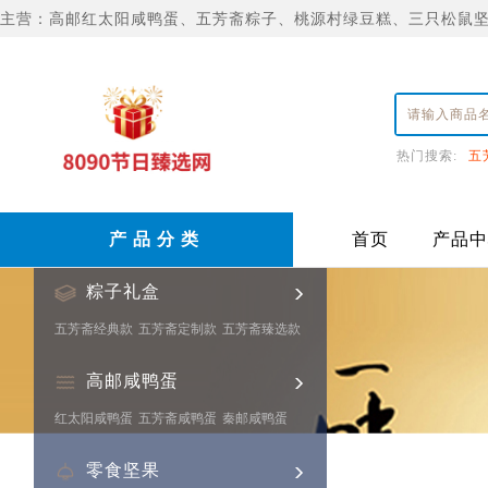
主营：高邮红太阳咸鸭蛋、五芳斋粽子、桃源村绿豆糕、三只松鼠
热门搜索:
五
产 品 分 类
首页
产品中
粽子礼盒
五芳斋经典款
五芳斋定制款
五芳斋臻选款
高邮咸鸭蛋
红太阳咸鸭蛋
五芳斋咸鸭蛋
秦邮咸鸭蛋
零食坚果