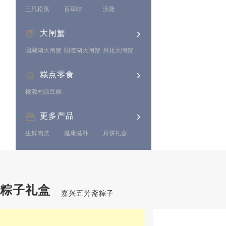
三只松鼠
百草味
沃隆
大闸蟹
固城湖大闸蟹
阳澄湖大闸蟹
兴化大闸蟹
糕点零食
桃源村绿豆糕
更多产品
生鲜肉类
健康滋补
月饼礼盒
粽子礼盒
嘉兴五芳斋粽子