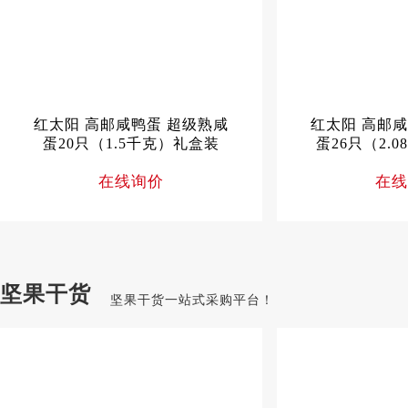
红太阳 高邮咸鸭蛋 超级熟咸
红太阳 高邮咸
蛋20只（1.5千克）礼盒装
蛋26只（2.
在线询价
在线
坚果干货
坚果干货一站式采购平台！