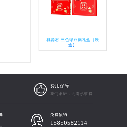
桃源村 三色绿豆糕礼盒（铁
盒）
费用保障
我们承诺，无隐形收费
募
免费预约
15850582114