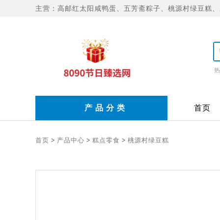
主营：高邮红太阳咸鸭蛋、五芳斋粽子、桃源村绿豆糕、
热
产 品 分 类
首页
首页
>
产品中心
>
糕点零食
>
桃源村绿豆糕