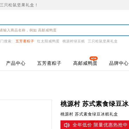
三只松鼠坚果礼盒！
门搜索:
五芳斋粽子
红太阳咸鸭蛋
桃源村绿豆糕
三只松鼠坚果礼盒
产品中心
五芳斋粽子
高邮咸鸭蛋
品牌中心
桃源村 苏式素食绿豆
桃源村 苏式素食绿豆冰糕礼盒
全年低价 限量优惠热抢中