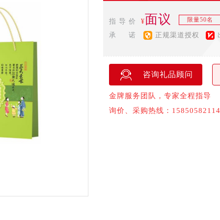
面议
限量50名
指 导 价
¥
承 诺
正规渠道授权
咨询礼品顾问
金牌服务团队，专家全程指导
询价、采购热线：1585058211