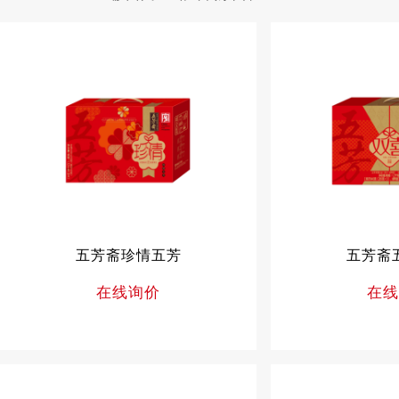
五芳斋珍情五芳
五芳斋
在线询价
在线