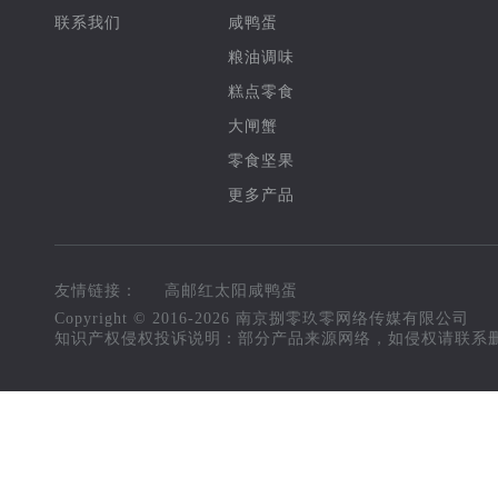
联系我们
咸鸭蛋
粮油调味
糕点零食
大闸蟹
零食坚果
更多产品
友情链接：
高邮红太阳咸鸭蛋
高邮红太阳咸鸭蛋
Copyright © 2016-
2026
南京捌零玖零网络传媒有限公司
知识产权侵权投诉说明：部分产品来源网络，如侵权请联系