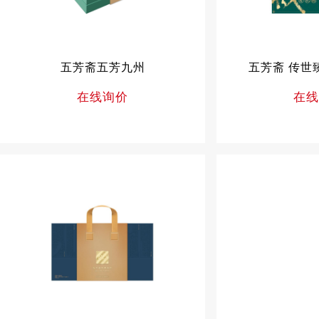
五芳斋五芳九州
五芳斋 传世
在线询价
在线