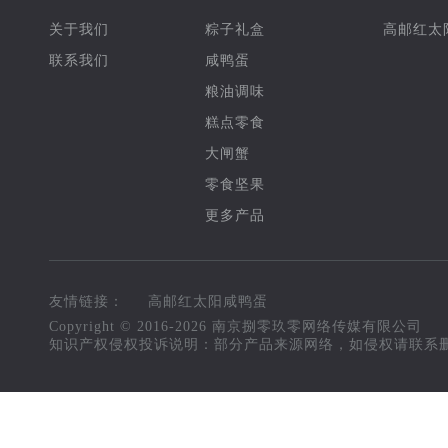
关于我们
粽子礼盒
高邮红太
联系我们
咸鸭蛋
粮油调味
糕点零食
大闸蟹
零食坚果
更多产品
友情链接：
高邮红太阳咸鸭蛋
高邮红太阳咸鸭蛋
Copyright © 2016-
2026
南京捌零玖零网络传媒有限公司
知识产权侵权投诉说明：部分产品来源网络，如侵权请联系