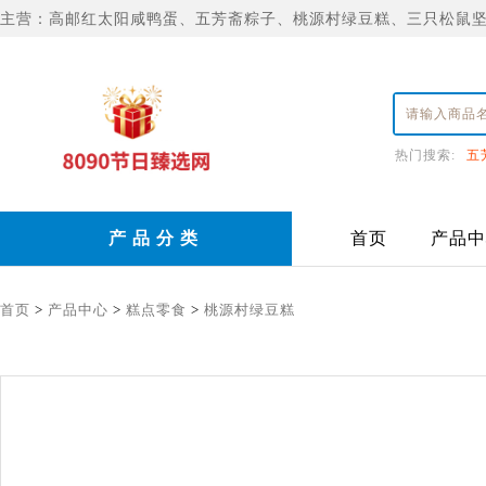
主营：高邮红太阳咸鸭蛋、五芳斋粽子、桃源村绿豆糕、三只松鼠
热门搜索:
五
产 品 分 类
首页
产品中
首页
>
产品中心
>
糕点零食
>
桃源村绿豆糕