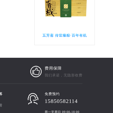
五芳斋 传世臻粽·百年有机
费用保障
我们承诺，无隐形收费
募
免费预约
15850582114
请
周一至周日 09:00-18:00