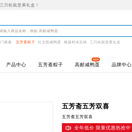
三只松鼠坚果礼盒！
门搜索:
五芳斋粽子
红太阳咸鸭蛋
桃源村绿豆糕
三只松鼠坚果礼盒
产品中心
五芳斋粽子
高邮咸鸭蛋
品牌中心
五芳斋五芳双喜
五芳斋五芳双喜
全年低价 限量优惠热抢中