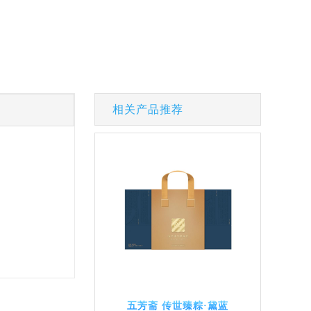
相关产品推荐
五芳斋 传世臻粽·黛蓝