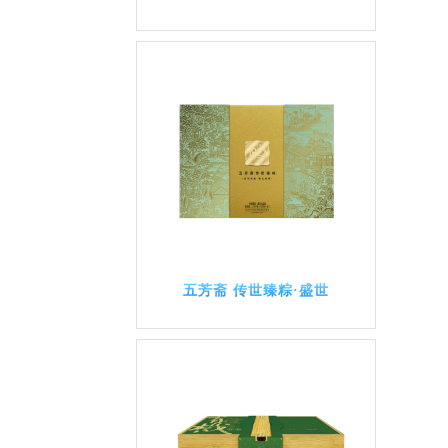
五芳斋 传世臻粽·盛世