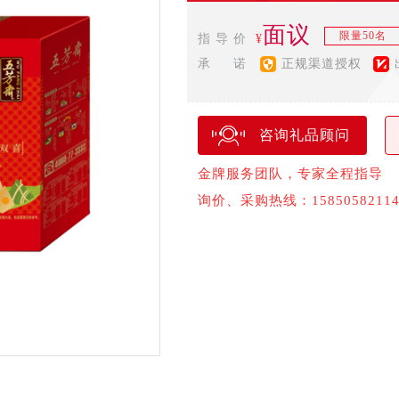
面议
限量50名
指 导 价
¥
承 诺
正规渠道授权
咨询礼品顾问
金牌服务团队，专家全程指导
询价、采购热线：1585058211