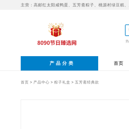
主营：高邮红太阳咸鸭蛋、五芳斋粽子、桃源村绿豆糕、
热
产 品 分 类
首页
首页
>
产品中心
>
粽子礼盒
>
五芳斋经典款