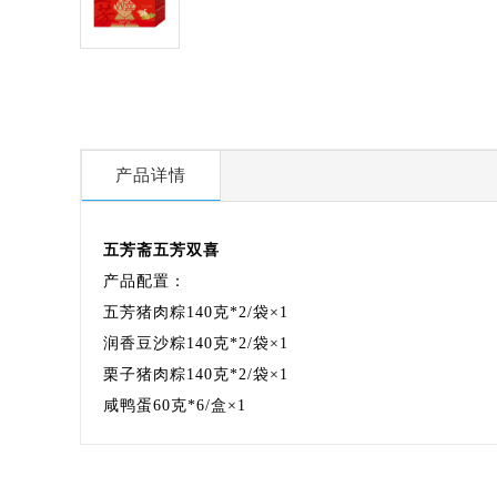
产品详情
五芳斋五芳双喜
产品配置：
五芳猪肉粽140克*2/袋×1
润香豆沙粽140克*2/袋×1
栗子猪肉粽140克*2/袋×1
咸鸭蛋60克*6/盒×1