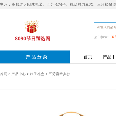
主营：高邮红太阳咸鸭蛋、五芳斋粽子、桃源村绿豆糕、三只松鼠
热门搜索:
五
产 品 分 类
首页
产品中
首页
>
产品中心
>
粽子礼盒
>
五芳斋经典款