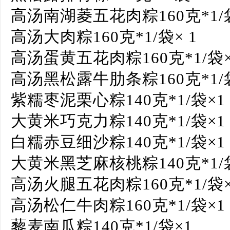
高汤南湖菱五花肉粽160克*1/袋
高汤大肉粽160克*1/袋× 1
高汤蛋黄五花肉粽160克*1/袋×
高汤黑松露牛肋条粽160克*1/
紫糯枣泥栗心粽140克*1/袋×1
大黄米巧克力粽140克*1/袋×1
白糯赤豆细沙粽140克*1/袋×1
大黄米黑芝麻核桃粽140克*1/
高汤火腿五花肉粽160克*1/袋×
高汤松仁牛肉粽160克*1/袋×1
藜麦南瓜粽140克*1/袋×1