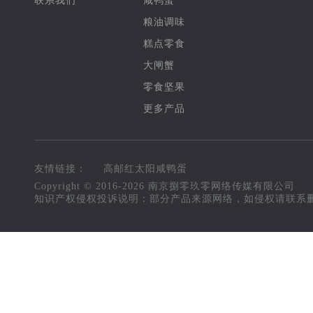
联系我们
咸鸭蛋
粮油调味
糕点零食
大闸蟹
零食坚果
更多产品
友情链接：
高邮红太阳咸鸭蛋
高邮红太阳咸鸭蛋
Copyright © 2016-
2026
南京捌零玖零网络传媒有限公司
知识产权侵权投诉说明：部分产品来源网络，如侵权请联系