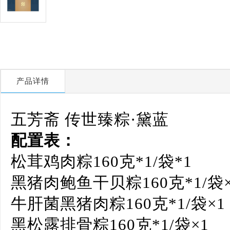
产品详情
五芳斋 传世臻粽·黛蓝
配置表：
松茸鸡肉粽160克*1/袋*1
黑猪肉鲍鱼干贝粽160克*1/袋×
牛肝菌黑猪肉粽160克*1/袋×1
黑松露排骨粽160克*1/袋×1