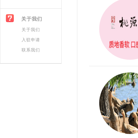
关于我们
关于我们
入驻申请
联系我们