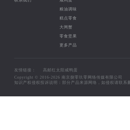
联系我们
咸鸭蛋
粮油调味
糕点零食
大闸蟹
零食坚果
更多产品
友情链接：
高邮红太阳咸鸭蛋
高邮红太阳咸鸭蛋
Copyright © 2016-
2026
南京捌零玖零网络传媒有限公司
知识产权侵权投诉说明：部分产品来源网络，如侵权请联系